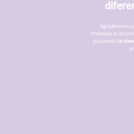
difere
Agradecemos po
Preencha as inform
possamos
te aten
po