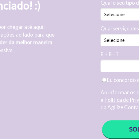
nciado! :)
Qual o seu tipo 
r chegar até aqui!
Qual serviço des
ações ao lado para que
der da melhor maneira
ssível.
8 + 8 = ?
Eu concordo 
Ao informar os 
a
Política de Pri
da Agilize Conta
SO