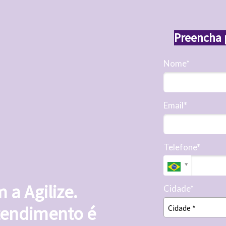
Preencha 
Nome*
Email*
Telefone*
 a Agilize.
Cidade*
Cidade*
tendimento é
Cidade *