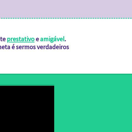
nte
prestativo
e
amigável
.
eta é sermos verdadeiros